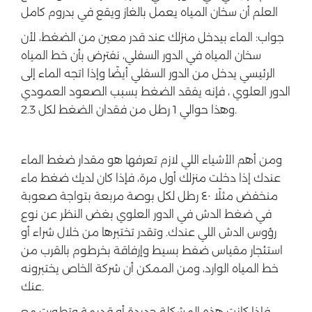
العلم أن سخان المياه يعمل بالغاز ويقع في بدروم كامل
جواب: الماء بيدخل منزلك عند قدر معين من الضغط، لأن
سخان المياه في الدور السفلي، نفترض بأن خط المياه
الرئيسي يدخل من الدور السفلي أيضًا وإذا اتجه الماء إلى
الدور العلوي ، فإنه يفقد الضغط بسبب الصعود العمودي
وهذا حوالي 1 رطل من فقدان الضغط لكل 2.3.
ومن أهم الأشياء اللي لازم تعرفها هو مقدار ضغط الماء
عندك إذا دخلت منزلك أول مرة، فإذا كان لديك ضغط ماء
منخفض مثلًا ٤٠ رطل لكل بوصة مربعة بتواجة صعوبة
في ضغط الدش في الدور العلوي بغض النظر عن نوع
رؤوس الدش اللي عندك. وتقدر تختبرها من خلال شراء أو
استئجار مقياس ضفط بسيط وإرفاقة بخرطوم بالقرب من
خط المياه الوارد، ومن الممكن أن شركة الخاص يختبرونه
عنك.
فإذا كانت هذه المشكلة جديدة أو قديمة وتطورت مع